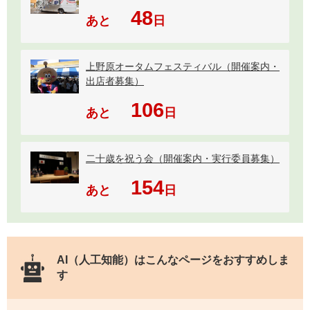
48
あと
日
上野原オータムフェスティバル（開催案内・
出店者募集）
106
あと
日
二十歳を祝う会（開催案内・実行委員募集）
154
あと
日
AI（人工知能）は
こんなページをおすすめしま
す