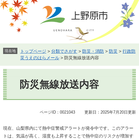
ペ
メ
ー
ニ
ジ
ュ
の
ー
先
を
頭
飛
で
ば
す。
し
現在地
トップページ
>
分類でさがす
>
防災・消防
>
防災
>
行政防
て
災うえのはらメール
>
防災無線放送内容
本
文
本
へ
文
防災無線放送内容
ページID：0021043
更新日：2025年7月20日更新
現在、山梨県内にて熱中症警戒アラートが発令中です。このアラー
トは、気温が高く、湿度も上昇することで熱中症のリスクが増加す