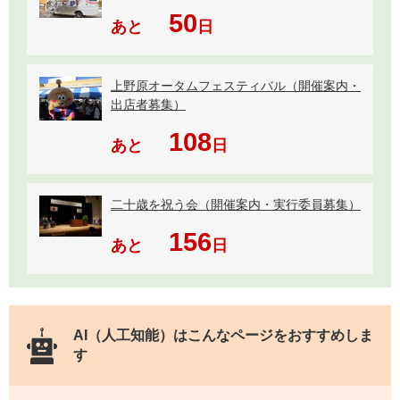
50
あと
日
上野原オータムフェスティバル（開催案内・
出店者募集）
108
あと
日
二十歳を祝う会（開催案内・実行委員募集）
156
あと
日
AI（人工知能）は
こんなページをおすすめしま
す