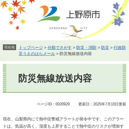
ペ
メ
ー
ニ
ジ
ュ
の
ー
先
を
頭
飛
で
ば
す。
し
現在地
トップページ
>
分類でさがす
>
防災・消防
>
防災
>
行政防
て
災うえのはらメール
>
防災無線放送内容
本
文
本
へ
文
防災無線放送内容
ページID：0020929
更新日：2025年7月10日更新
現在、山梨県内にて熱中症警戒アラートが発令中です。このアラー
トは、気温が高く、湿度も上昇することで熱中症のリスクが増加す