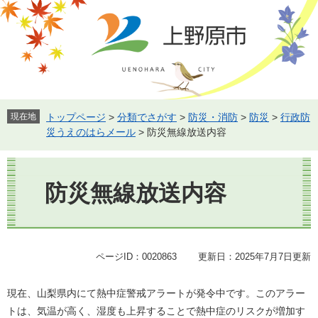
ペ
メ
ー
ニ
ジ
ュ
の
ー
先
を
頭
飛
で
ば
す。
し
現在地
トップページ
>
分類でさがす
>
防災・消防
>
防災
>
行政防
て
災うえのはらメール
>
防災無線放送内容
本
文
本
へ
文
防災無線放送内容
ページID：0020863
更新日：2025年7月7日更新
現在、山梨県内にて熱中症警戒アラートが発令中です。このアラー
トは、気温が高く、湿度も上昇することで熱中症のリスクが増加す