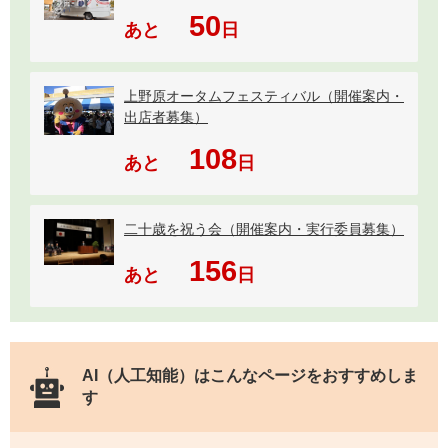
50
あと
日
上野原オータムフェスティバル（開催案内・
出店者募集）
108
あと
日
二十歳を祝う会（開催案内・実行委員募集）
156
あと
日
AI（人工知能）は
こんなページをおすすめしま
す