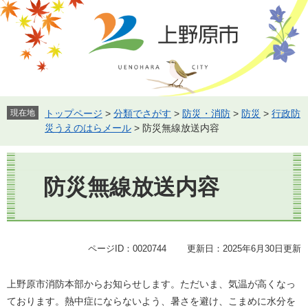
ペ
メ
ー
ニ
ジ
ュ
の
ー
先
を
頭
飛
で
ば
す。
し
現在地
トップページ
>
分類でさがす
>
防災・消防
>
防災
>
行政防
て
災うえのはらメール
>
防災無線放送内容
本
文
本
へ
文
防災無線放送内容
ページID：0020744
更新日：2025年6月30日更新
上野原市消防本部からお知らせします。ただいま、気温が高くなっ
ております。熱中症にならないよう、暑さを避け、こまめに水分を