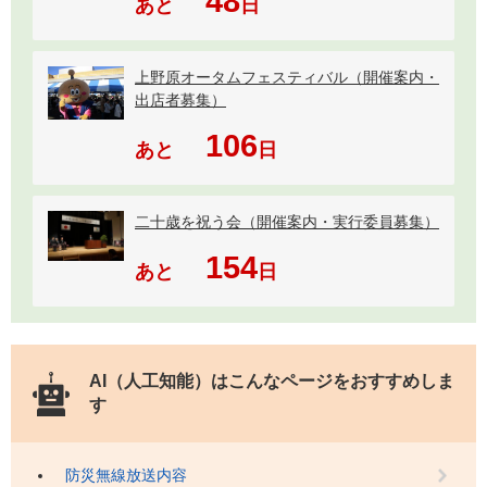
48
あと
日
上野原オータムフェスティバル（開催案内・
出店者募集）
106
あと
日
二十歳を祝う会（開催案内・実行委員募集）
154
あと
日
AI（人工知能）は
こんなページをおすすめしま
す
防災無線放送内容