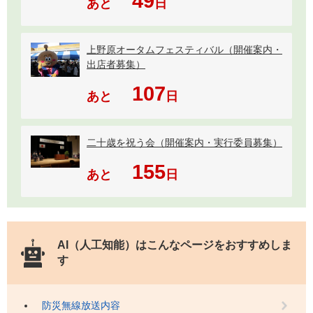
49
あと
日
上野原オータムフェスティバル（開催案内・
出店者募集）
107
あと
日
二十歳を祝う会（開催案内・実行委員募集）
155
あと
日
AI（人工知能）は
こんなページをおすすめしま
す
防災無線放送内容