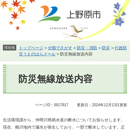
ペ
メ
ー
ニ
ジ
ュ
の
ー
先
を
頭
飛
で
ば
す。
し
現在地
トップページ
>
分類でさがす
>
防災・消防
>
防災
>
行政防
て
災うえのはらメール
>
防災無線放送内容
本
文
本
へ
文
防災無線放送内容
ページID：0017917
更新日：2024年12月13日更新
生活環境課から、仲間川簡易水道の断水についてお知らせします。
現在、鶴川地内で漏水が発生しており、一部で断水しています。正