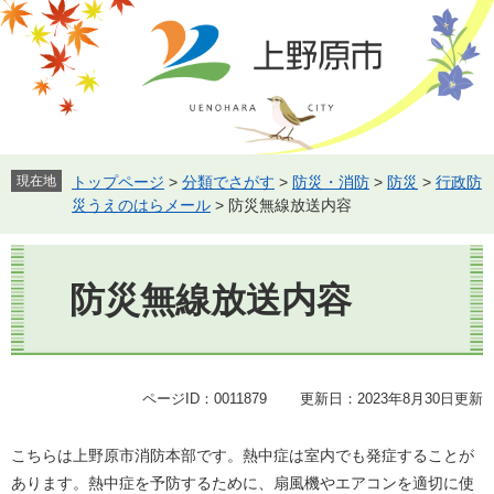
ペ
メ
ー
ニ
ジ
ュ
の
ー
先
を
頭
飛
で
ば
す。
し
現在地
トップページ
>
分類でさがす
>
防災・消防
>
防災
>
行政防
て
災うえのはらメール
>
防災無線放送内容
本
文
本
へ
文
防災無線放送内容
ページID：0011879
更新日：2023年8月30日更新
こちらは上野原市消防本部です。熱中症は室内でも発症することが
あります。熱中症を予防するために、扇風機やエアコンを適切に使