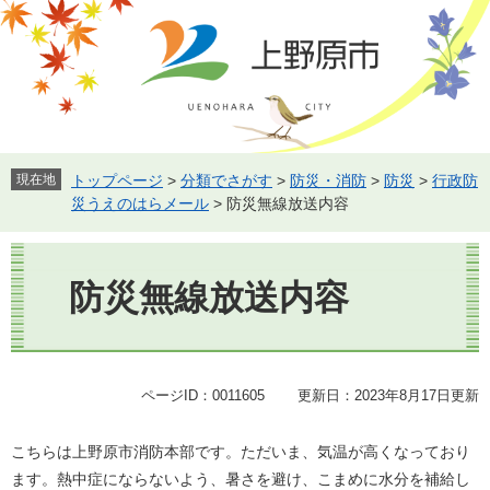
ペ
メ
ー
ニ
ジ
ュ
の
ー
先
を
頭
飛
で
ば
す。
し
現在地
トップページ
>
分類でさがす
>
防災・消防
>
防災
>
行政防
て
災うえのはらメール
>
防災無線放送内容
本
文
本
へ
文
防災無線放送内容
ページID：0011605
更新日：2023年8月17日更新
こちらは上野原市消防本部です。ただいま、気温が高くなっており
ます。熱中症にならないよう、暑さを避け、こまめに水分を補給し