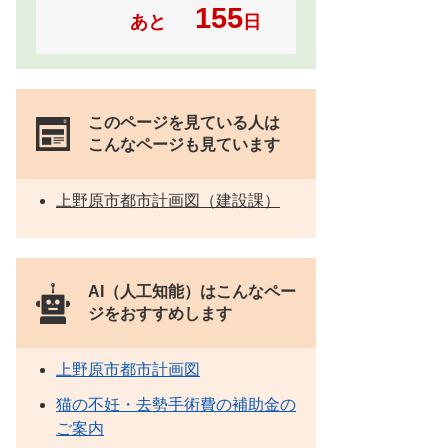
155
あと
日
このページを見ている人は
こんなページも見ています
上野原市都市計画図（建設課）
AI（人工知能）は
こんなペー
ジをおすすめします
上野原市都市計画図
猫の不妊・去勢手術費の補助金の
ご案内