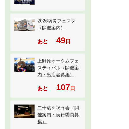
2026防災フェスタ
（開催案内）
49
あと
日
上野原オータムフェ
スティバル（開催案
内・出店者募集）
107
あと
日
二十歳を祝う会（開
催案内・実行委員募
集）