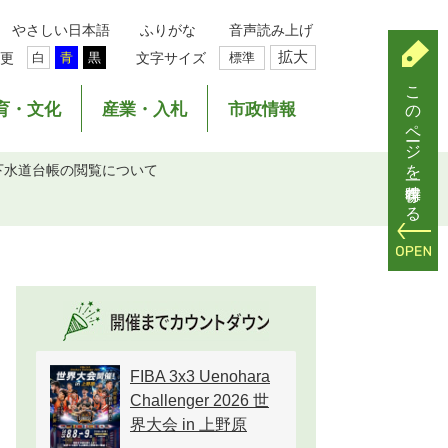
やさしい日本語
ふりがな
音声読み上げ
拡大
更
文字サイズ
標準
白
青
黒
このページを一時保存する
育・文化
産業・入札
市政情報
下水道台帳の閲覧について
FIBA 3x3 Uenohara
Challenger 2026 世
界大会 in 上野原