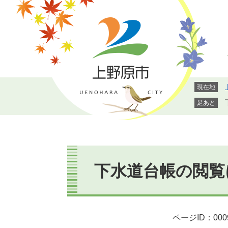
ペ
メ
ー
ニ
ジ
ュ
の
ー
先
を
頭
飛
で
ば
現在地
す。
し
て
足あと
本
文
へ
本
文
下水道台帳の閲覧
ページID：000