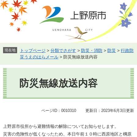
ペ
メ
ー
ニ
ジ
ュ
の
ー
先
を
頭
飛
で
ば
す。
し
現在地
トップページ
>
分類でさがす
>
防災・消防
>
防災
>
行政防
て
災うえのはらメール
>
防災無線放送内容
本
文
本
へ
文
防災無線放送内容
ページID：0010310
更新日：2023年6月3日更新
上野原市役所から避難情報の解除についてお知らせします。
災害の危険性が低くなったため、本日午前１０時に西原地区と棡原