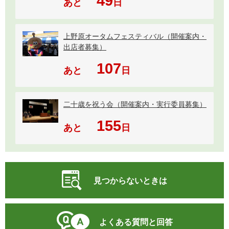
49
あと
日
上野原オータムフェスティバル（開催案内・
出店者募集）
107
あと
日
二十歳を祝う会（開催案内・実行委員募集）
155
あと
日
見つからないときは
よくある質問と回答