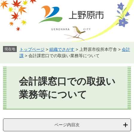
ペ
メ
ー
ニ
ジ
ュ
の
ー
先
を
頭
飛
で
ば
す。
し
現在地
トップページ
>
組織でさがす
>
上野原市役所本庁舎
>
会計
て
課
>
会計課窓口での取扱い業務等について
本
文
本
へ
文
会計課窓口での取扱い
業務等について
ページ内目次