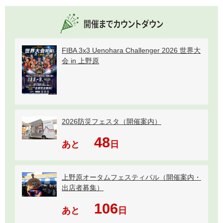
FIBA 3x3 Uenohara Challenger 2026 世界大
会 in 上野原
2026防災フェスタ（開催案内）
48
あと
日
上野原オータムフェスティバル（開催案内・
出店者募集）
106
あと
日