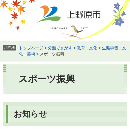
ペ
メ
ー
ニ
ジ
ュ
の
ー
先
を
頭
飛
で
ば
す。
し
現在地
トップページ
>
分類でさがす
>
教育・文化
>
生涯学習・文
て
化・芸術
>
スポーツ振興
本
文
本
へ
文
スポーツ振興
お知らせ