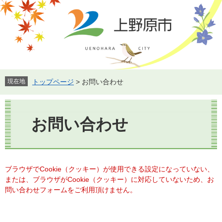
ペ
メ
ー
ニ
ジ
ュ
の
ー
先
を
頭
飛
で
ば
す。
し
現在地
トップページ
>
お問い合わせ
て
本
本
文
文
お問い合わせ
へ
ブラウザでCookie（クッキー）が使用できる設定になっていない、
または、ブラウザがCookie（クッキー）に対応していないため、お
問い合わせフォームをご利用頂けません。