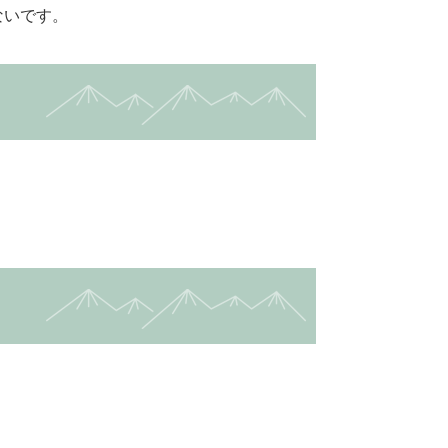
ないです。
設