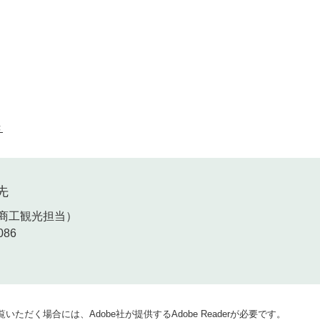
き
先
商工観光担当
086
いただく場合には、Adobe社が提供するAdobe Readerが必要です。