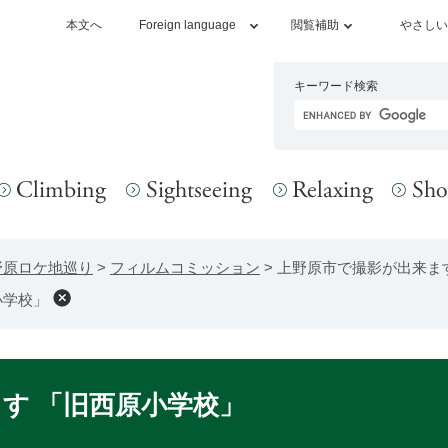
本文へ
Foreign language
閲覧補助
やさしい
キーワード検索
野原ロケ地巡り
>
フィルムコミッション
>
上野原市で撮影が出来ま
小学校」
す 「旧西原小学校」