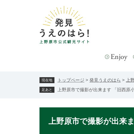
ペ
メ
ー
ニ
ジ
ュ
の
ー
先
を
頭
飛
で
ば
す。
し
て
本
文
トップページ
>
発見うえのはら
>
上
現在地
へ
上野原市で撮影が出来ます 「旧西原
足あと
本
文
上野原市で撮影が出来ま