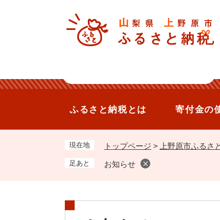
ペ
メ
ー
ニ
ジ
ュ
の
ー
先
を
頭
飛
で
ば
ふるさと納税とは
寄付金の
す。
し
て
本
現在地
トップページ
>
上野原市ふるさ
文
足あと
お知らせ
へ
本