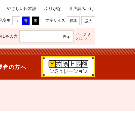
やさしい日本語
ふりがな
音声読み上げ
色変更
文字サイズ
拡大
白
青
黒
標準
ページID
IDを入力
とは
＞
業者の方へ