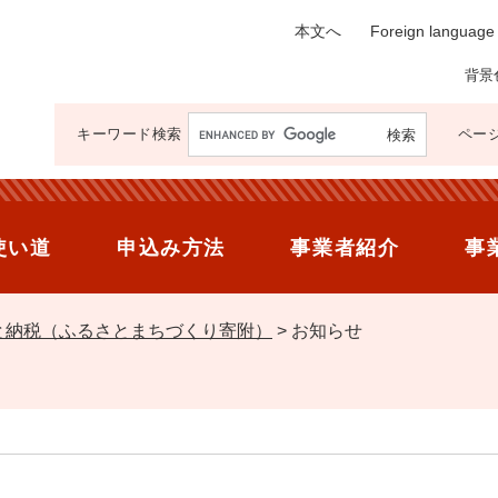
本文へ
Foreign language
背景
キーワード
検索
ページ
使い道
申込み方法
事業者紹介
事
と納税（ふるさとまちづくり寄附）
>
お知らせ