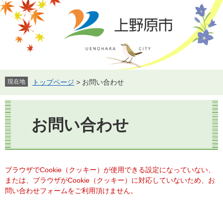
ペ
メ
ー
ニ
ジ
ュ
の
ー
先
を
頭
飛
で
ば
す。
し
現在地
トップページ
>
お問い合わせ
て
本
本
文
文
お問い合わせ
へ
ブラウザでCookie（クッキー）が使用できる設定になっていない、
または、ブラウザがCookie（クッキー）に対応していないため、お
問い合わせフォームをご利用頂けません。