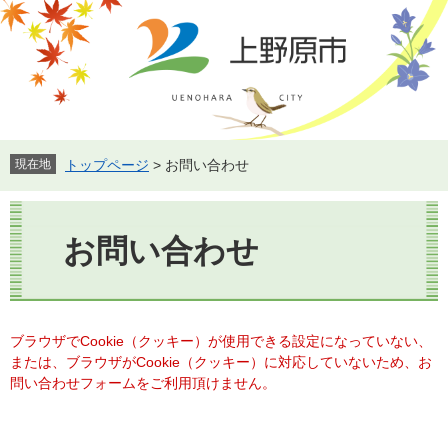
ペ
メ
ー
ニ
ジ
ュ
の
ー
先
を
頭
飛
で
ば
す。
し
現在地
トップページ
>
お問い合わせ
て
本
本
文
文
お問い合わせ
へ
ブラウザでCookie（クッキー）が使用できる設定になっていない、
または、ブラウザがCookie（クッキー）に対応していないため、お
問い合わせフォームをご利用頂けません。