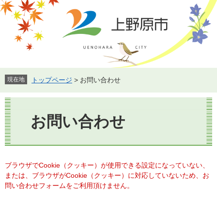
ペ
メ
ー
ニ
ジ
ュ
の
ー
先
を
頭
飛
で
ば
す。
し
現在地
トップページ
>
お問い合わせ
て
本
本
文
文
お問い合わせ
へ
ブラウザでCookie（クッキー）が使用できる設定になっていない、
または、ブラウザがCookie（クッキー）に対応していないため、お
問い合わせフォームをご利用頂けません。