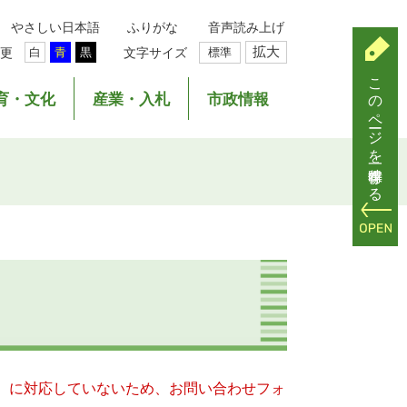
やさしい日本語
ふりがな
音声読み上げ
拡大
更
文字サイズ
標準
白
青
黒
このページを一時保存する
育・文化
産業・入札
市政情報
キー）に対応していないため、お問い合わせフォ