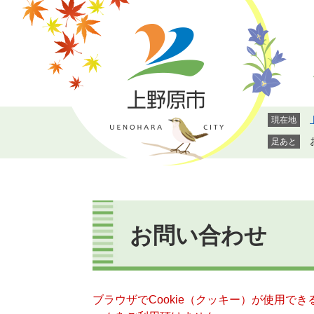
ペ
メ
ー
ニ
ジ
ュ
の
ー
先
を
頭
飛
で
ば
現在地
す。
し
て
足あと
本
文
へ
本
文
お問い合わせ
ブラウザでCookie（クッキー）が使用で